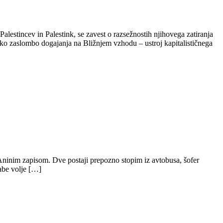
estincev in Palestink, se zavest o razsežnostih njihovega zatiranja
ko zaslombo dogajanja na Bližnjem vzhodu – ustroj kapitalističnega
 Aninim zapisom. Dve postaji prepozno stopim iz avtobusa, šofer
labe volje […]