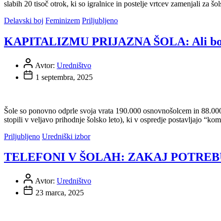
slabih 20 tisoč otrok, ki so igralnice in postelje vrtcev zamenjali za š
Delavski boj
Feminizem
Priljubljeno
KAPITALIZMU PRIJAZNA ŠOLA: Ali bodo 
Avtor:
Uredništvo
1 septembra, 2025
Šole so ponovno odprle svoja vrata 190.000 osnovnošolcem in 88.000 
stopili v veljavo prihodnje šolsko leto), ki v ospredje postavljajo “
Priljubljeno
Uredniški izbor
TELEFONI V ŠOLAH: ZAKAJ POTREB
Avtor:
Uredništvo
23 marca, 2025