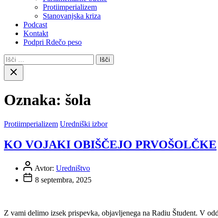
Protiimperializem
Stanovanjska kriza
Podcast
Kontakt
Podpri Rdečo peso
Išči:
Close
search
Oznaka:
šola
Protiimperializem
Uredniški izbor
KO VOJAKI OBIŠČEJO PRVOŠOLČKE
Avtor:
Uredništvo
8 septembra, 2025
Z vami delimo izsek prispevka, objavljenega na Radiu Študent. V oddaj