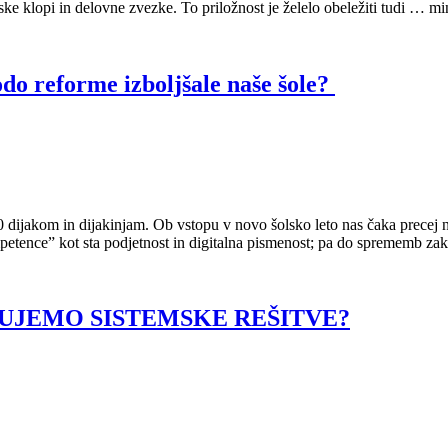
olske klopi in delovne zvezke. To priložnost je želelo obeležiti tudi … m
reforme izboljšale naše šole?
dijakom in dijakinjam. Ob vstopu v novo šolsko leto nas čaka precej n
kompetence” kot sta podjetnost in digitalna pismenost; pa do sprememb 
UJEMO SISTEMSKE REŠITVE?