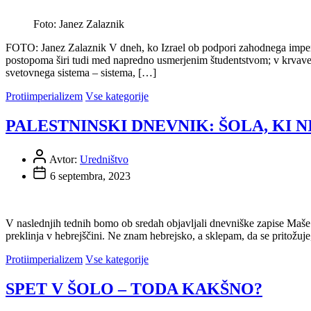
Foto: Janez Zalaznik
FOTO: Janez Zalaznik V dneh, ko Izrael ob podpori zahodnega imperial
postopoma širi tudi med napredno usmerjenim študentstvom; v krvavem
svetovnega sistema – sistema, […]
Protiimperializem
Vse kategorije
PALESTNINSKI DNEVNIK: ŠOLA, KI 
Avtor:
Uredništvo
6 septembra, 2023
V naslednjih tednih bomo ob sredah objavljali dnevniške zapise Maše 
preklinja v hebrejščini. Ne znam hebrejsko, a sklepam, da se pritožuje
Protiimperializem
Vse kategorije
SPET V ŠOLO – TODA KAKŠNO?