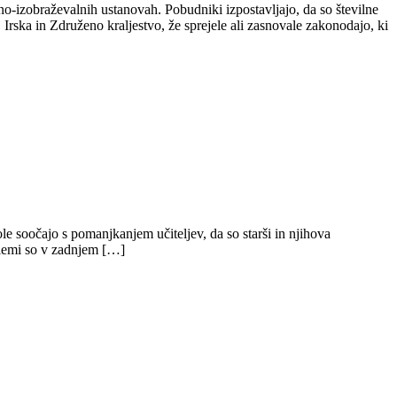
jno-izobraževalnih ustanovah. Pobudniki izpostavljajo, da so številne
Irska in Združeno kraljestvo, že sprejele ali zasnovale zakonodajo, ki
le soočajo s pomanjkanjem učiteljev, da so starši in njihova
oblemi so v zadnjem […]