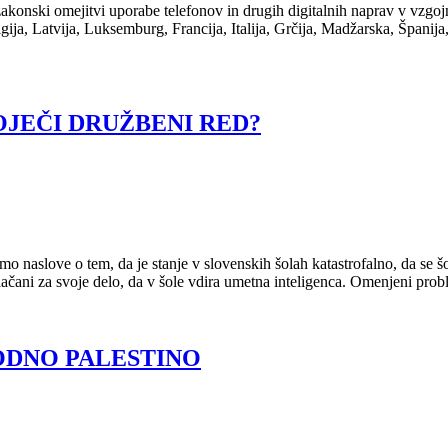
k zakonski omejitvi uporabe telefonov in drugih digitalnih naprav v vzgo
a, Latvija, Luksemburg, Francija, Italija, Grčija, Madžarska, Španija, 
JEČI DRUŽBENI RED?
o naslove o tem, da je stanje v slovenskih šolah katastrofalno, da se šo
plačani za svoje delo, da v šole vdira umetna inteligenca. Omenjeni pr
ODNO PALESTINO