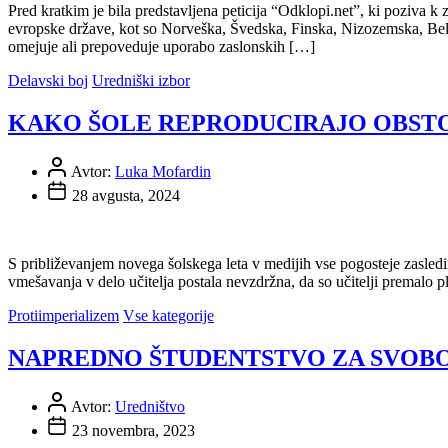
​Pred kratkim je bila predstavljena peticija “Odklopi.net”, ki poziva 
evropske države, kot so Norveška, Švedska, Finska, Nizozemska, Belgij
omejuje ali prepoveduje uporabo zaslonskih […]
Delavski boj
Uredniški izbor
KAKO ŠOLE REPRODUCIRAJO OBSTO
Avtor:
Luka Mofardin
28 avgusta, 2024
S približevanjem novega šolskega leta v medijih vse pogosteje zasledim
vmešavanja v delo učitelja postala nevzdržna, da so učitelji premalo 
Protiimperializem
Vse kategorije
NAPREDNO ŠTUDENTSTVO ZA SVOB
Avtor:
Uredništvo
23 novembra, 2023