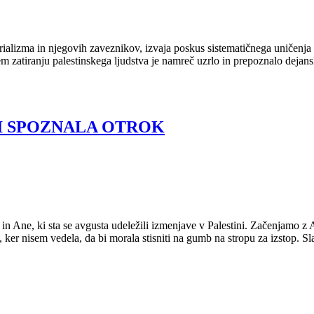
izma in njegovih zaveznikov, izvaja poskus sistematičnega uničenja Pal
 zatiranju palestinskega ljudstva je namreč uzrlo in prepoznalo dejans
NI SPOZNALA OTROK
in Ane, ki sta se avgusta udeležili izmenjave v Palestini. Začenjamo z
, ker nisem vedela, da bi morala stisniti na gumb na stropu za izstop. S