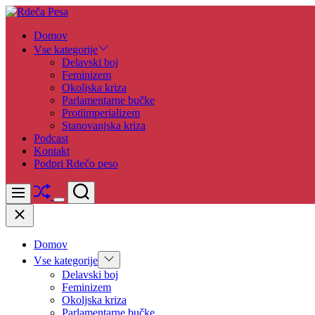
Skip
to
Rdeča
Domov
content
Pesa
Vse kategorije
Delavski boj
Feminizem
Okoljska kriza
Parlamentarne bučke
Protiimperializem
Stanovanjska kriza
Podcast
Kontakt
Podpri Rdečo peso
Shuffle
Search
Menu
Switch
Close
color
mode
Domov
Show
Vse kategorije
sub
Delavski boj
menu
Feminizem
Okoljska kriza
Parlamentarne bučke