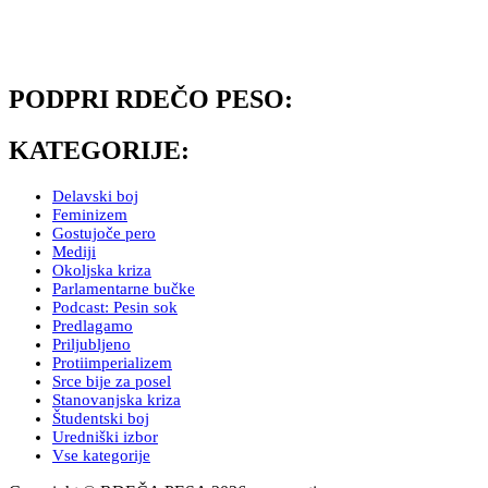
PODPRI RDEČO PESO:
KATEGORIJE:
Delavski boj
Feminizem
Gostujoče pero
Mediji
Okoljska kriza
Parlamentarne bučke
Podcast: Pesin sok
Predlagamo
Priljubljeno
Protiimperializem
Srce bije za posel
Stanovanjska kriza
Študentski boj
Uredniški izbor
Vse kategorije