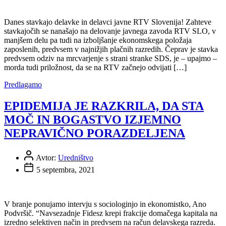
Danes stavkajo delavke in delavci javne RTV Slovenija! Zahteve
stavkajočih se nanašajo na delovanje javnega zavoda RTV SLO, v
manjšem delu pa tudi na izboljšanje ekonomskega položaja
zaposlenih, predvsem v najnižjih plačnih razredih. Čeprav je stavka
predvsem odziv na mrcvarjenje s strani stranke SDS, je – upajmo –
morda tudi priložnost, da se na RTV začnejo odvijati […]
Predlagamo
EPIDEMIJA JE RAZKRILA, DA STA
MOČ IN BOGASTVO IZJEMNO
NEPRAVIČNO PORAZDELJENA
Avtor:
Uredništvo
5 septembra, 2021
V branje ponujamo intervju s sociologinjo in ekonomistko, Ano
Podvršič. “Navsezadnje Fidesz krepi frakcije domačega kapitala na
izredno selektiven način in predvsem na račun delavskega razreda.