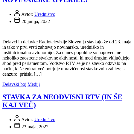
Avtor:
Uredništvo
20 junija, 2022
Delavci in delavke Radiotelevizije Slovenija stavkajo že od 23. maja
in tako v prvi vrsti zahtevajo novinarsko, uredniško in
institutcionalno avtonomijo. Za danes popoldne so napovedane
nekoliko zaostrene stvakovne aktivnosti, ki med drugim vključujejo
shod pred parlamentom. Vodstvo RTV se je na stavko odzvalo na
način, ki še enkrat več potrjuje upravičenost stavkovnih zahtev; s
cenzuro, pritiski […]
Delavski boj
Mediji
STAVKA ZA NEODVISNI RTV (IN ŠE
KAJ VEČ)
Avtor:
Uredništvo
23 maja, 2022