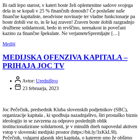
Bi radi lepo starost, v kateri boste želi oplemenitne sadove svojega
dela in se kopali v 25 % finančnih donosih? Če poslušate naše
finančne kapitaliste, neodvisne novinarje ter vladne funkcionarje pa
boste dobili vse to, in še kaj zraven! Zraven boste dobili razgradnjo
družbene solidarnosti, bedo in revščino, neenakost in povečani
kazino za finančne špekulate. Ne verjameteSpremljajte […]
Mediji
MEDIJSKA OFENZIVA KAPITALA –
PRIHAJA JOC TV
Avtor:
Uredništvo
23 februarja, 2023
Joc Pečečnik, predsednik Kluba slovenskih podjetnikov (SBC),
organizacije kapitala , ki spodbuja nazadnjaštvo, širi prostaško biznis
ideologijo in se zavzema za odpravo poslednjih oblik
institucionalizirane solidarnosti, je v minulih dneh napovedal aktiven
vstop v slovenski medijski prostor (https://bit.ly/3xKkL9l).
Pečečnik, vulgarni glasnik idej kapitala, o katerem smo že obširno