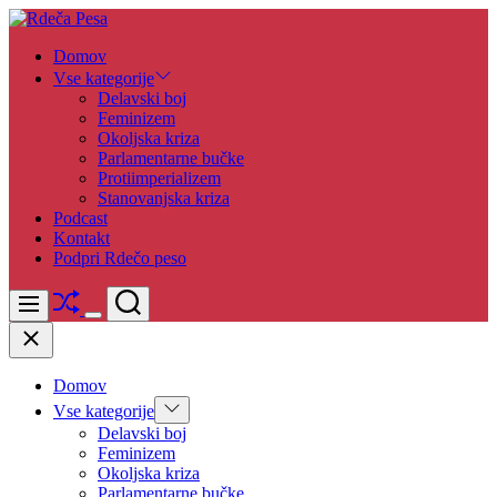
Skip
to
Rdeča
Domov
content
Pesa
Vse kategorije
Delavski boj
Feminizem
Okoljska kriza
Parlamentarne bučke
Protiimperializem
Stanovanjska kriza
Podcast
Kontakt
Podpri Rdečo peso
Shuffle
Search
Menu
Switch
Close
color
mode
Domov
Show
Vse kategorije
sub
Delavski boj
menu
Feminizem
Okoljska kriza
Parlamentarne bučke