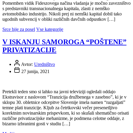
Pomemben vidik Fideszovega načina vladanja je močno zavezništvo
s predstavniki transnacionalnega kapitala, zlasti z nemško
avtomobilsko industrijo. Nikoli prej ni nemški kapital dobil tako
ugodnih subvencij v obliki različnih davčnih odpustkov […]
Srce bije za posel
Vse kategorije
V ISKANJU SAMOROGA “POŠTENE”
PRIVATIZACIJE
Avtor:
Uredništvo
27 junija, 2021
Pretekli teden smo si lahko na javni televiziji ogledali oddajo
Ekstravisor z naslovom “Tranzicija družbenega v zasebno”, ki je v
sklopu 30. obletnice odcepitve Slovenije imela namen “razgaljati”
temne plati tranzicije. Kljub za četrtkovski večer presenetljivo
korektnim novinarskim prispevkom, ki so skušali shematično orisati
različne privatizacijske mehanizme, je podmena celotne oddaje, z
bizarno izbranimi gosti v studiu […]