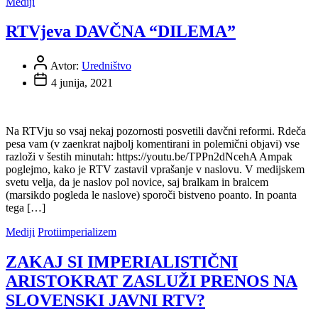
Mediji
RTVjeva DAVČNA “DILEMA”
Avtor:
Uredništvo
4 junija, 2021
Na RTVju so vsaj nekaj pozornosti posvetili davčni reformi. Rdeča
pesa vam (v zaenkrat najbolj komentirani in polemični objavi) vse
razloži v šestih minutah: https://youtu.be/TPPn2dNcehA Ampak
poglejmo, kako je RTV zastavil vprašanje v naslovu. V medijskem
svetu velja, da je naslov pol novice, saj bralkam in bralcem
(marsikdo pogleda le naslove) sporoči bistveno poanto. In poanta
tega […]
Mediji
Protiimperializem
ZAKAJ SI IMPERIALISTIČNI
ARISTOKRAT ZASLUŽI PRENOS NA
SLOVENSKI JAVNI RTV?