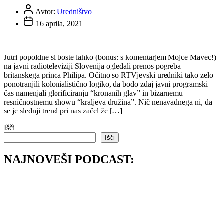
Avtor:
Uredništvo
16 aprila, 2021
Jutri popoldne si boste lahko (bonus: s komentarjem Mojce Mavec!)
na javni radioteleviziji Slovenija ogledali prenos pogreba
britanskega princa Philipa. Očitno so RTVjevski uredniki tako zelo
ponotranjili kolonialistično logiko, da bodo zdaj javni programski
čas namenjali glorificiranju “kronanih glav” in bizarnemu
resničnostnemu showu “kraljeva družina”. Nič nenavadnega ni, da
se je slednji trend pri nas začel že […]
Išči
Išči
NAJNOVEŠI PODCAST: