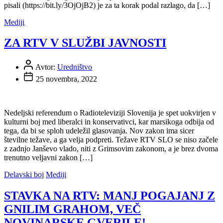
pisali (https://bit.ly/3OjOjB2) je za ta korak podal razlago, da […]
Mediji
ZA RTV V SLUŽBI JAVNOSTI
Avtor:
Uredništvo
25 novembra, 2022
Nedeljski referendum o Radioteleviziji Slovenija je spet uokvirjen v
kulturni boj med liberalci in konservativci, kar marsikoga odbija od
tega, da bi se sploh udeležil glasovanja. Nov zakon ima sicer
številne težave, a ga velja podpreti. Težave RTV SLO se niso začele
z zadnjo Janševo vlado, niti z Grimsovim zakonom, a je brez dvoma
trenutno veljavni zakon […]
Delavski boj
Mediji
STAVKA NA RTV: MANJ POGAJANJ Z
GNILIM GRAHOM, VEČ
NOVINARSKE GVERILE!