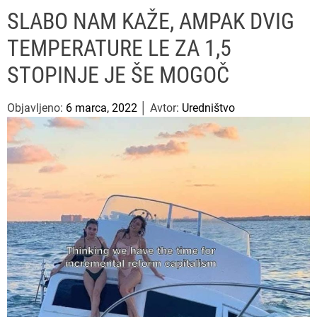
u
ff
t
r
P
SLABO NAM KAŽE, AMPAK DVIG
l
c
c
e
e
h
h
TEMPERATURE LE ZA 1,5
s
c
o
a
STOPINJE JE ŠE MOGOČ
l
o
r
Objavljeno:
6 marca, 2022
│ Avtor:
Uredništvo
m
o
d
e