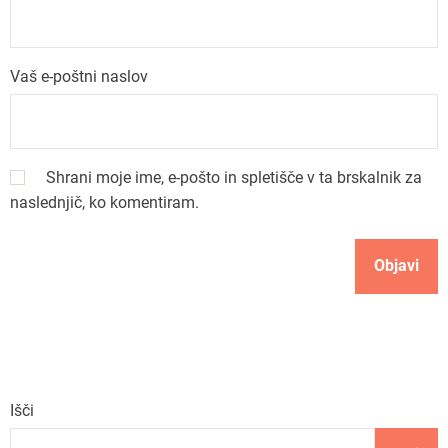
i
Vaš e-poštni naslov
s
p
Shrani moje ime, e-pošto in spletišče v ta brskalnik za
e
naslednjič, ko komentiram.
v
k
a
Išči