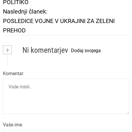
POLITIKO
v
Naslednji članek:
i
POSLEDICE VOJNE V UKRAJINI ZA ZELENI
PREHOD
g
a
+
Ni komentarjev
Dodaj svojega
c
i
Komentar
j
a
p
Vaše ime
r