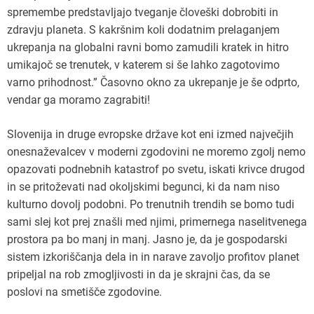
spremembe predstavljajo tveganje človeški dobrobiti in
zdravju planeta. S kakršnim koli dodatnim prelaganjem
ukrepanja na globalni ravni bomo zamudili kratek in hitro
umikajoč se trenutek, v katerem si še lahko zagotovimo
varno prihodnost.” Časovno okno za ukrepanje je še odprto,
vendar ga moramo zagrabiti!
Slovenija in druge evropske države kot eni izmed največjih
onesnaževalcev v moderni zgodovini ne moremo zgolj nemo
opazovati podnebnih katastrof po svetu, iskati krivce drugod
in se pritoževati nad okoljskimi begunci, ki da nam niso
kulturno dovolj podobni. Po trenutnih trendih se bomo tudi
sami slej kot prej znašli med njimi, primernega naselitvenega
prostora pa bo manj in manj. Jasno je, da je gospodarski
sistem izkoriščanja dela in in narave zavoljo profitov planet
pripeljal na rob zmogljivosti in da je skrajni čas, da se
poslovi na smetišče zgodovine.