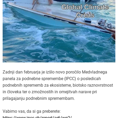
Zadnji dan februarja je izšlo novo poročilo Medvladnega
panela za podnebne spremembe (IPCC) o posledicah
podnebnih sprememb za ekosisteme, biotsko raznovrstnost
in človeka ter o zmožnostih in omejitvah narave pri
prilagajanju podnebnim spremembam.
Vabimo vas, da si ga preberete:
https://www.ipcc.ch/report/ar6/wg2/