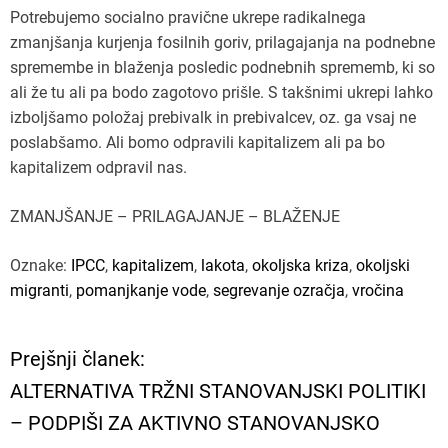
Potrebujemo socialno pravične ukrepe radikalnega
zmanjšanja kurjenja fosilnih goriv, prilagajanja na podnebne
spremembe in blaženja posledic podnebnih sprememb, ki so
ali že tu ali pa bodo zagotovo prišle. S takšnimi ukrepi lahko
izboljšamo položaj prebivalk in prebivalcev, oz. ga vsaj ne
poslabšamo. Ali bomo odpravili kapitalizem ali pa bo
kapitalizem odpravil nas.
ZMANJŠANJE – PRILAGAJANJE – BLAŽENJE
Oznake:
IPCC
,
kapitalizem
,
lakota
,
okoljska kriza
,
okoljski
migranti
,
pomanjkanje vode
,
segrevanje ozračja
,
vročina
Prejšnji članek:
N
ALTERNATIVA TRŽNI STANOVANJSKI POLITIKI
a
– PODPIŠI ZA AKTIVNO STANOVANJSKO