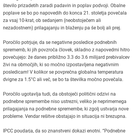
število prizadetih zaradi padavin in poplav podvoji. Obalne
poplave se bo po napovedih do konca 21. stoletja povečala
za vsaj 10-krat, ob sedanjem (neobstoječem ali
nezadostnem) prilagajanju in blaženju pa še bolj ali prej.
Poročilo potrjuje, da se negativne posledice podnebnih
sprememb, ki jih povzroča človek, skladno z napovedmi hitro
povečujejo: že danes približno 3.3 do 3.6 milijard prebivalcev
živi na območjih, ki so močno izpostavljena negativnim
posledicam! V kolikor se povprečna globalna temperatura
dvigne za 1.5°C ali več, se bo ta številka močno povečala.
Poročilo ugotavlja tudi, da obstoječi politični odzivi na
podnebne spremembe niso ustrezni, veliko je neprimernega
prilagajanja na podnebne spremembe, ki zgolj ustvarja nove
probleme. Vendar rešitve obstajajo in situacija ni brezupna.
IPCC poudarja, da so znanstveni dokazi enotni. “Podnebne