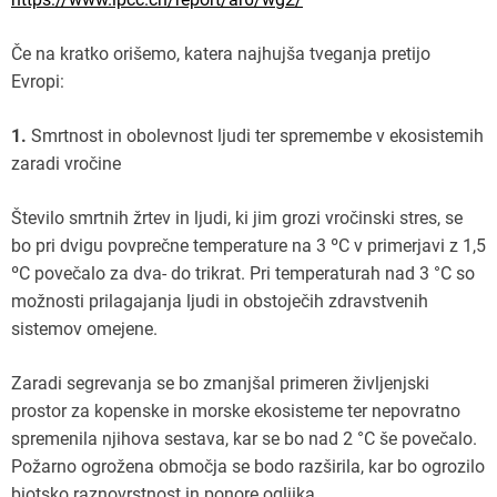
Če na kratko orišemo, katera najhujša tveganja pretijo
Evropi:
1.
Smrtnost in obolevnost ljudi ter spremembe v ekosistemih
zaradi vročine
Število smrtnih žrtev in ljudi, ki jim grozi vročinski stres, se
bo pri dvigu povprečne temperature na 3 ºC v primerjavi z 1,5
ºC povečalo za dva- do trikrat. Pri temperaturah nad 3 °C so
možnosti prilagajanja ljudi in obstoječih zdravstvenih
sistemov omejene.
Zaradi segrevanja se bo zmanjšal primeren življenjski
prostor za kopenske in morske ekosisteme ter nepovratno
spremenila njihova sestava, kar se bo nad 2 °C še povečalo.
Požarno ogrožena območja se bodo razširila, kar bo ogrozilo
biotsko raznovrstnost in ponore ogljika.