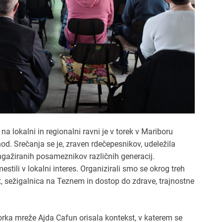
na lokalni in regionalni ravni je v torek v Mariboru
od. Srečanja se je, zraven rdečepesnikov, udeležila
ngažiranih posameznikov različnih generacij.
stili v lokalni interes. Organizirali smo se okrog treh
t, sežigalnica na Teznem in dostop do zdrave, trajnostne
ka mreže Ajda Cafun orisala kontekst, v katerem se