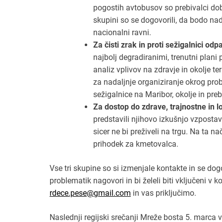
pogostih avtobusov so prebivalci dobi
skupini so se dogovorili, da bodo nada
nacionalni ravni.
Za čisti zrak in proti sežigalnici o
najbolj degradiranimi, trenutni plan
analiz vplivov na zdravje in okolje ter
za nadaljnje organiziranje okrog pro
sežigalnice na Maribor, okolje in pre
Za dostop do zdrave, trajnostne in 
predstavili njihovo izkušnjo vzposta
sicer ne bi preživeli na trgu. Na ta n
prihodek za kmetovalca.
Vse tri skupine so si izmenjale kontakte in se dogo
problematik nagovori in bi želeli biti vključeni v
rdece.pese@gmail.com
in vas priključimo.
Naslednji regijski srečanji Mreže bosta 5. marca