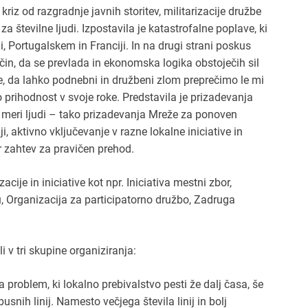
riz od razgradnje javnih storitev, militarizacije družbe
a številne ljudi. Izpostavila je katastrofalne poplave, ki
, Portugalskem in Franciji. In na drugi strani poskus
čin, da se prevlada in ekonomska logika obstoječih sil
je, da lahko podnebni in družbeni zlom preprečimo le mi
rihodnost v svoje roke. Predstavila je prizadevanja
 meri ljudi – tako prizadevanja Mreže za ponoven
aktivno vključevanje v razne lokalne iniciative in
r zahtev za pravičen prehod.
cije in iniciative kot npr. Iniciativa mestni zbor,
u, Organizacija za participatorno družbo, Zadruga
i v tri skupine organiziranja:
za problem, ki lokalno prebivalstvo pesti že dalj časa, še
snih linij. Namesto večjega števila linij in bolj