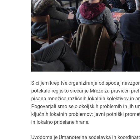
S ciljem krepitve organiziranja od spodaj navzgor 
potekalo regijsko srečanje Mreže za pravičen preh
pisana množica različnih lokalnih kolektivov in a
Pogovarjali smo se o okoljskih problemih in jih ume
ključnih lokalnih problemov: javni potniški prome
in lokalno pridelane hrane.
Uvodoma je Umanoterina sodelavka in koordinator