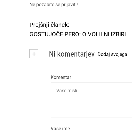
Ne pozabite se prijaviti!
Prejšnji članek:
N
GOSTUJOČE PERO: O VOLILNI IZBIRI
a
+
Ni komentarjev
v
Dodaj svojega
i
Komentar
g
a
c
i
Vaše ime