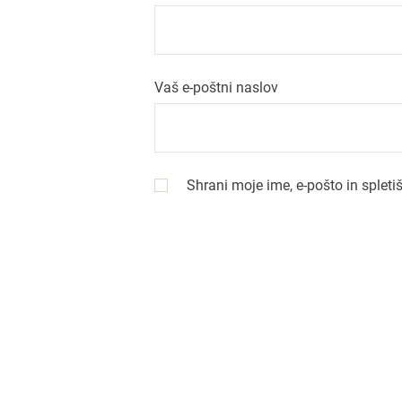
j
a
Vaš e-poštni naslov
p
r
Shrani moje ime, e-pošto in spleti
i
s
p
e
v