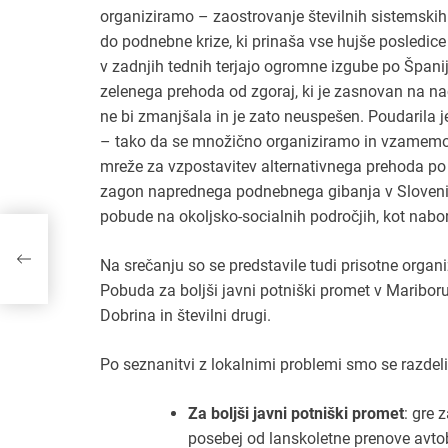
organiziramo – zaostrovanje številnih sistemskih k
do podnebne krize, ki prinaša vse hujše posledice z
v zadnjih tednih terjajo ogromne izgube po Španiji
zelenega prehoda od zgoraj, ki je zasnovan na na
ne bi zmanjšala in je zato neuspešen. Poudarila 
– tako da se množično organiziramo in vzamemo p
mreže za vzpostavitev alternativnega prehoda po
zagon naprednega podnebnega gibanja v Sloveniji, 
pobude na okoljsko-socialnih področjih, kot nabo
Na srečanju so se predstavile tudi prisotne organiza
Pobuda za boljši javni potniški promet v Maribor
Dobrina in številni drugi.
Po seznanitvi z lokalnimi problemi smo se razdelil
Za boljši javni potniški promet
: gre 
posebej od lanskoletne prenove avtobu