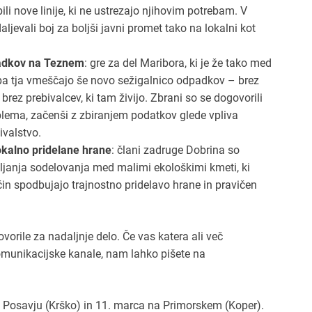
li nove linije, ki ne ustrezajo njihovim potrebam. V
ljevali boj za boljši javni promet tako na lokalni kot
dpadkov na Teznem
: gre za del Maribora, ki je že tako med
i pa tja vmeščajo še novo sežigalnico odpadkov – brez
 brez prebivalcev, ki tam živijo. Zbrani so se dogovorili
blema, začenši z zbiranjem podatkov glede vpliva
bivalstvo.
lokalno pridelane hrane
: člani zadruge Dobrina so
vljanja sodelovanja med malimi ekološkimi kmeti, ki
ačin spodbujajo trajnostno pridelavo hrane in pravičen
vorile za nadaljnje delo. Če vas katera ali več
 komunikacijske kanale, nam lahko pišete na
 v Posavju (Krško) in 11. marca na Primorskem (Koper).