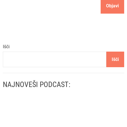
k
a
Išči
Išči
NAJNOVEŠI PODCAST: