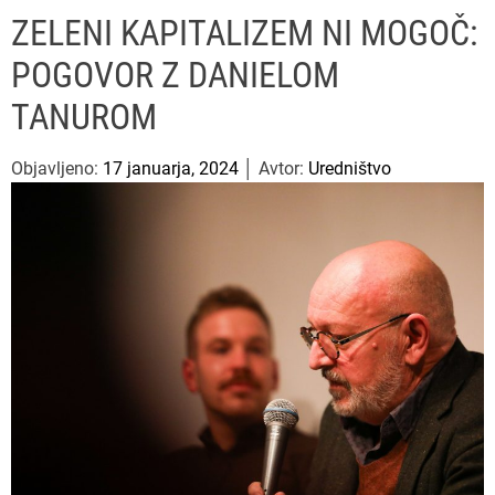
u
ff
t
r
P
ZELENI KAPITALIZEM NI MOGOČ:
l
c
c
e
e
h
h
POGOVOR Z DANIELOM
s
c
o
a
TANUROM
l
o
r
Objavljeno:
17 januarja, 2024
│ Avtor:
Uredništvo
m
o
d
e