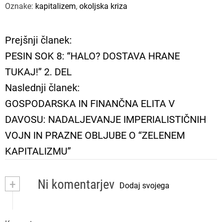
Oznake:
kapitalizem
,
okoljska kriza
Prejšnji članek:
N
PESIN SOK 8: “HALO? DOSTAVA HRANE
a
TUKAJ!” 2. DEL
Naslednji članek:
v
GOSPODARSKA IN FINANČNA ELITA V
i
DAVOSU: NADALJEVANJE IMPERIALISTIČNIH
VOJN IN PRAZNE OBLJUBE O “ZELENEM
g
KAPITALIZMU”
a
+
Ni komentarjev
c
Dodaj svojega
i