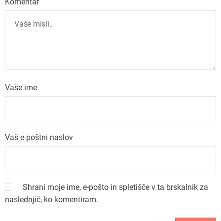
Komentar
j
a
p
r
Vaše ime
i
s
Vaš e-poštni naslov
p
e
Shrani moje ime, e-pošto in spletišče v ta brskalnik za
v
naslednjič, ko komentiram.