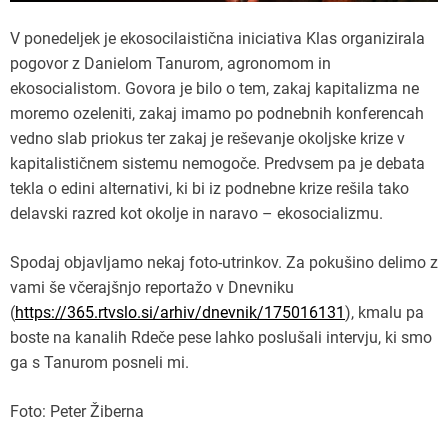
V ponedeljek je ekosocilaistična iniciativa Klas organizirala
pogovor z Danielom Tanurom, agronomom in
ekosocialistom. Govora je bilo o tem, zakaj kapitalizma ne
moremo ozeleniti, zakaj imamo po podnebnih konferencah
vedno slab priokus ter zakaj je reševanje okoljske krize v
kapitalističnem sistemu nemogoče. Predvsem pa je debata
tekla o edini alternativi, ki bi iz podnebne krize rešila tako
delavski razred kot okolje in naravo – ekosocializmu.
Spodaj objavljamo nekaj foto-utrinkov. Za pokušino delimo z
vami še včerajšnjo reportažo v Dnevniku
(
https://365.rtvslo.si/arhiv/dnevnik/175016131
), kmalu pa
boste na kanalih Rdeče pese lahko poslušali intervju, ki smo
ga s Tanurom posneli mi.
Foto: Peter Žiberna