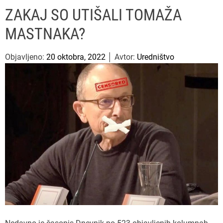
u
ff
t
r
P
ZAKAJ SO UTIŠALI TOMAŽA
l
c
c
e
e
h
h
MASTNAKA?
s
c
o
a
l
Objavljeno:
20 oktobra, 2022
│ Avtor:
Uredništvo
o
r
m
o
d
e