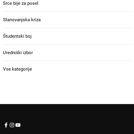
Srce bije za posel
Stanovanjska kriza
Študentski boj
Uredniški izbor
Vse kategorije
f
I
Y
a
n
o