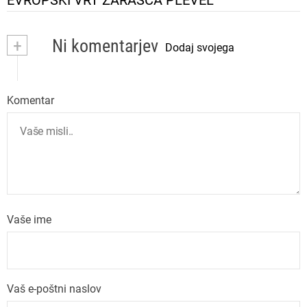
EVROPSKI VRT ZARAŠČA PLEVEL
i
+
Ni komentarjev
g
Dodaj svojega
a
Komentar
c
i
j
a
Vaše ime
p
r
Vaš e-poštni naslov