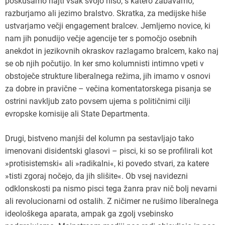
poskušamo najti vsak svojo nišo, s katero zabavamo,
razburjamo ali jezimo bralstvo. Skratka, za medijske hiše
ustvarjamo večji engagement bralcev. Jemljemo novice, ki
nam jih ponudijo večje agencije ter s pomočjo osebnih
anekdot in jezikovnih okraskov razlagamo bralcem, kako naj
se ob njih počutijo. In ker smo kolumnisti intimno vpeti v
obstoječe strukture liberalnega režima, jih imamo v osnovi
za dobre in pravične – večina komentatorskega pisanja se
ostrini navkljub zato povsem ujema s političnimi cilji
evropske komisije ali State Departmenta.
Drugi, bistveno manjši del kolumn pa sestavljajo tako
imenovani disidentski glasovi – pisci, ki so se profilirali kot
»protisistemski« ali »radikalni«, ki povedo stvari, za katere
»tisti zgoraj nočejo, da jih slišite«. Ob vsej navidezni
odklonskosti pa nismo pisci tega žanra prav nič bolj nevarni
ali revolucionarni od ostalih. Z ničimer ne rušimo liberalnega
ideološkega aparata, ampak ga zgolj vsebinsko