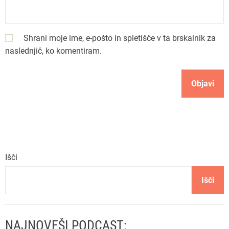
i
s
Shrani moje ime, e-pošto in spletišče v ta brskalnik za
p
naslednjič, ko komentiram.
e
v
k
a
Išči
Išči
NAJNOVEŠI PODCAST: