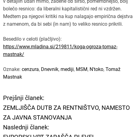
v detajlih udari mimo, zadene ob širšo, pomembnejšo, bolj
bolečo resnico: da liberalni kapitalistični red ni vzdržen.
Medtem pa njegovi kritiki na kup nalagajo empirična dejstva
z namenom, da bi sebi (in nam) to veliko resnico prikrili.
Besedilo v celoti (plačljivo):
https://www.mladina.si/219811/koga-ogroza-tomaz-
mastnak/
Oznake:
cenzura
,
Dnevnik
,
mediji
,
MSM
,
N'toko
,
Tomaž
Mastnak
Prejšnji članek:
N
ZEMLJIŠČA DUTB ZA RENTNIŠTVO, NAMESTO
a
ZA JAVNA STANOVANJA
Naslednji članek:
v