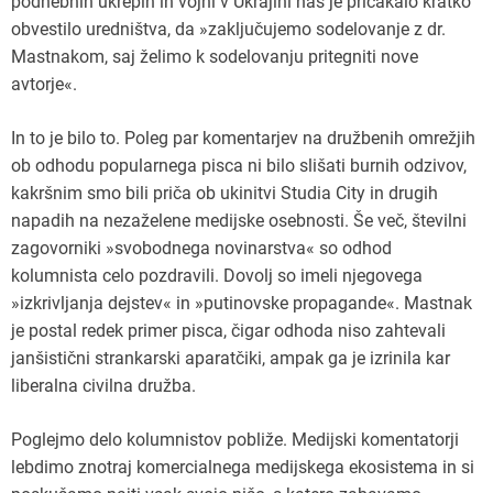
podnebnih ukrepih in vojni v Ukrajini nas je pričakalo kratko
obvestilo uredništva, da »zaključujemo sodelovanje z dr.
Mastnakom, saj želimo k sodelovanju pritegniti nove
avtorje«.
In to je bilo to. Poleg par komentarjev na družbenih omrežjih
ob odhodu popularnega pisca ni bilo slišati burnih odzivov,
kakršnim smo bili priča ob ukinitvi Studia City in drugih
napadih na nezaželene medijske osebnosti. Še več, številni
zagovorniki »svobodnega novinarstva« so odhod
kolumnista celo pozdravili. Dovolj so imeli njegovega
»izkrivljanja dejstev« in »putinovske propagande«. Mastnak
je postal redek primer pisca, čigar odhoda niso zahtevali
janšistični strankarski aparatčiki, ampak ga je izrinila kar
liberalna civilna družba.
Poglejmo delo kolumnistov pobliže. Medijski komentatorji
lebdimo znotraj komercialnega medijskega ekosistema in si