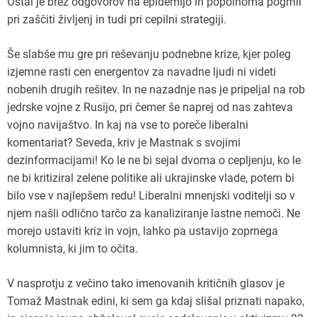
Ostal je brez odgovorov na epidemijo in popolnoma pogrnil
pri zaščiti življenj in tudi pri cepilni strategiji.
Še slabše mu gre pri reševanju podnebne krize, kjer poleg
izjemne rasti cen energentov za navadne ljudi ni videti
nobenih drugih rešitev. In ne nazadnje nas je pripeljal na rob
jedrske vojne z Rusijo, pri čemer še naprej od nas zahteva
vojno navijaštvo. In kaj na vse to poreče liberalni
komentariat? Seveda, kriv je Mastnak s svojimi
dezinformacijami! Ko le ne bi sejal dvoma o cepljenju, ko le
ne bi kritiziral zelene politike ali ukrajinske vlade, potem bi
bilo vse v najlepšem redu! Liberalni mnenjski voditelji so v
njem našli odlično tarčo za kanaliziranje lastne nemoči. Ne
morejo ustaviti kriz in vojn, lahko pa ustavijo zoprnega
kolumnista, ki jim to očita.
V nasprotju z večino tako imenovanih kritičnih glasov je
Tomaž Mastnak edini, ki sem ga kdaj slišal priznati napako,