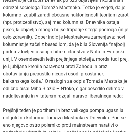
Nedavno je časopis Dnevnik po 523 objavljenih kolumnah
odrezal sociologa Tomaža Mastnaka. Težko je verjeti, da je
kolumno izgubil zaradi občasne naklonjenosti teorijam zarot
(npr. proticepilstvo), saj med kolumnisti Dnevnika ostaja
pisec, ki objavlja mnogo hujše traparije s tega področja (in je
celo zdravnik). Dober indic je Mastnakova zamenjava: novi
kolumnist je začel z besedilom, da je bila Slovenija “najbolj
pridna v lovljenju sanj o hitrem članstvu v Natu in Evropski
uniji. V osemdesetih letih prejšnjega stoletja, morda tudi prej,
je Ljubljana krenila naravnost proti Zahodu in brez
obotavljanja prepustila njegovi usodi preostanek
balkanskega kotla.” O razlogih za odpis Tomaža Mastaka je
odlično pisal Miha Blažič – N’toko, čigar besedilo delimo v
nadaljevanju in v katerem razgali naravo liberalnega reda:
Prejšnji teden je po tihem in brez velikega pompa ugasnila
dolgoletna kolumna Tomaža Mastnaka v Dnevniku. Pod še
eno njegovo ostro polemiko proti mainstream narativi o