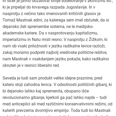
in sicer je javno obžaloval svoje sodelovanje v aktivizmu 80.,
ki je pripeljal do krvavega razpada Jugoslavije. In v
nasprotju z večino tako imenovanih kritičnih glasov je
Tomaž Mastnak edini, za katerega sem imel občutek, da si
dejansko želi spremembe sistema, ne le medijsko-
akademske kariere. Da v nasprotovanju kapitalizmu,
imperializmu in Natu misli resno. V nasprotju z Žižkom, ki
nam ob vsaki priložnosti v jeziku radikalne levice razloži,
zakaj moramo podpreti najbolj sredinske politične rešitve,
nam Mastnak v vsakdanjem jeziku pokaže, kako radikalno
okruten je v resnici liberalni red.
Seveda je tudi sam produkt velike idejne praznine, pred
katero stoji zahodna levica. V odsotnosti političnih gibanj, ki
bi dejansko lahko kaj spremenila, obupano išče
revolucionarno gibanje, kjerkoli ga pač lahko najde – tudi
med anticepilci ali med različnimi konservativnimi režimi, od
katerih prevzema dvomljivo empirijo. Toda tudi ko Mastnak