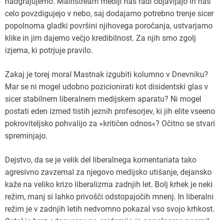
nadgrajujemo. Mainstream mediji nas radi objavljajo in nas
celo povzdigujejo v nebo, saj dodajamo potrebno trenje sicer
popolnoma gladki površini njihovega poročanja, ustvarjamo
klike in jim dajemo večjo kredibilnost. Za njih smo zgolj
izjema, ki potrjuje pravilo.
Zakaj je torej moral Mastnak izgubiti kolumno v Dnevniku?
Mar se ni mogel udobno pozicionirati kot disidentski glas v
sicer stabilnem liberalnem medijskem aparatu? Ni mogel
postati eden izmed tistih jeznih profesorjev, ki jih elite vseeno
pokroviteljsko pohvalijo za »kritičen odnos«? Očitno se stvari
spreminjajo.
Dejstvo, da se je velik del liberalnega komentariata tako
agresivno zavzemal za njegovo medijsko utišanje, dejansko
kaže na veliko krizo liberalizma zadnjih let. Bolj krhek je neki
režim, manj si lahko privošči odstopajočih mnenj. In liberalni
režim je v zadnjih letih nedvomno pokazal vso svojo krhkost.