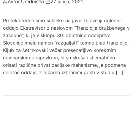
Avtor:
Uredništvo
27 junija, 2021
Pretekli teden smo si lahko na javni televiziji ogledali
oddajo Ekstravisor z naslovom “Tranzicija družbenega v
zasebno”, ki je v sklopu 30. obletnice odcepitve
Slovenije imela namen “razgaljati” temne plati tranzicije.
Kljub za četrtkovski večer presenetljivo korektnim
novinarskim prispevkom, ki so skušali shematično
orisati različne privatizacijske mehanizme, je podmena
celotne oddaje, z bizarno izbranimi gosti v studiu […]