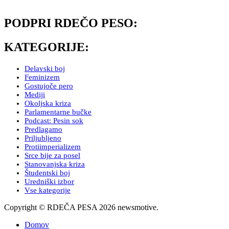
PODPRI RDEČO PESO:
KATEGORIJE:
Delavski boj
Feminizem
Gostujoče pero
Mediji
Okoljska kriza
Parlamentarne bučke
Podcast: Pesin sok
Predlagamo
Priljubljeno
Protiimperializem
Srce bije za posel
Stanovanjska kriza
Študentski boj
Uredniški izbor
Vse kategorije
Copyright © RDEČA PESA 2026 newsmotive.
Domov