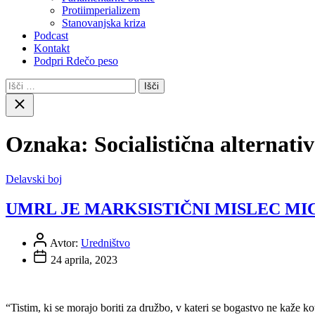
Protiimperializem
Stanovanjska kriza
Podcast
Kontakt
Podpri Rdečo peso
Išči:
Close
search
Oznaka:
Socialistična alternati
Delavski boj
UMRL JE MARKSISTIČNI MISLEC M
Avtor:
Uredništvo
24 aprila, 2023
“Tistim, ki se morajo boriti za družbo, v kateri se bogastvo ne kaže k