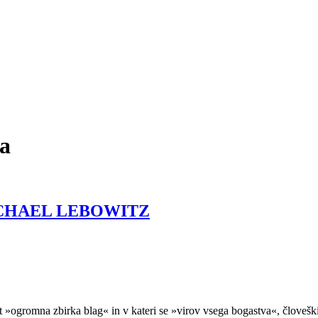
va
ICHAEL LEBOWITZ
ot »ogromna zbirka blag« in v kateri se »virov vsega bogastva«, človešk