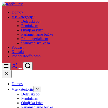
Skip
to
Rdeča
Domov
content
Pesa
Vse kategorije
Delavski boj
Feminizem
Okoljska kriza
Parlamentarne bučke
Protiimperializem
Stanovanjska kriza
Podcast
Kontakt
Podpri Rdečo peso
Shuffle
Search
Menu
Switch
Close
color
mode
Domov
Show
Vse kategorije
sub
Delavski boj
menu
Feminizem
Okoljska kriza
Parlamentarne bučke