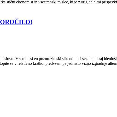
rksistični ekonomist in vsestranski mislec, ki je z originalnimi prispev
POROČILO!
naslovu. Vzemite si en pozno-zimski vikend in si sezite onkraj ideološki
te se v relativno kratko, predvsem pa jedrnato vizijo izgradnje altern