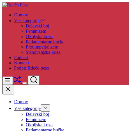
Skip
to
Rdeča
Domov
content
Pesa
Vse kategorije
Delavski boj
Feminizem
Okoljska kriza
Parlamentarne bučke
Protiimperializem
Stanovanjska kriza
Podcast
Kontakt
Podpri Rdečo peso
Shuffle
Search
Menu
Switch
Close
color
mode
Domov
Show
Vse kategorije
sub
Delavski boj
menu
Feminizem
Okoljska kriza
Parlamentarne bučke