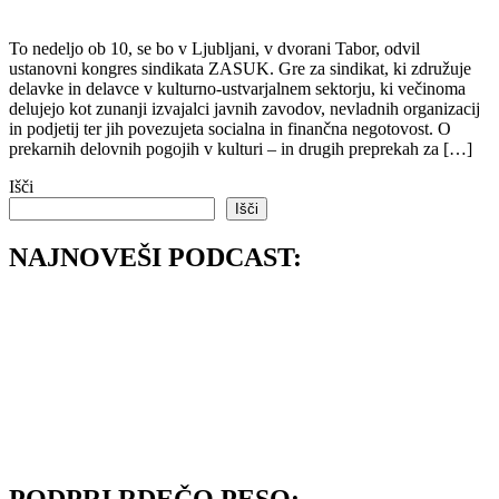
To nedeljo ob 10, se bo v Ljubljani, v dvorani Tabor, odvil
ustanovni kongres sindikata ZASUK. Gre za sindikat, ki združuje
delavke in delavce v kulturno-ustvarjalnem sektorju, ki večinoma
delujejo kot zunanji izvajalci javnih zavodov, nevladnih organizacij
in podjetij ter jih povezujeta socialna in finančna negotovost. O
prekarnih delovnih pogojih v kulturi – in drugih preprekah za […]
Išči
Išči
NAJNOVEŠI PODCAST: