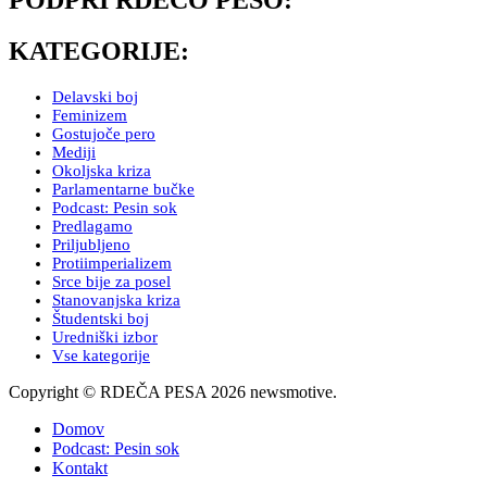
PODPRI RDEČO PESO:
KATEGORIJE:
Delavski boj
Feminizem
Gostujoče pero
Mediji
Okoljska kriza
Parlamentarne bučke
Podcast: Pesin sok
Predlagamo
Priljubljeno
Protiimperializem
Srce bije za posel
Stanovanjska kriza
Študentski boj
Uredniški izbor
Vse kategorije
Copyright © RDEČA PESA 2026 newsmotive.
Domov
Podcast: Pesin sok
Kontakt