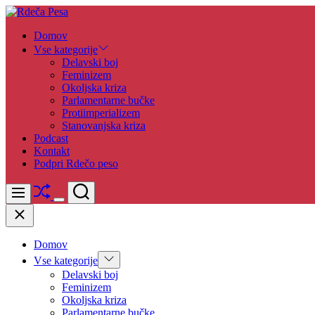
Skip
to
Rdeča
Domov
content
Pesa
Vse kategorije
Delavski boj
Feminizem
Okoljska kriza
Parlamentarne bučke
Protiimperializem
Stanovanjska kriza
Podcast
Kontakt
Podpri Rdečo peso
Shuffle
Search
Menu
Switch
Close
color
mode
Domov
Show
Vse kategorije
sub
Delavski boj
menu
Feminizem
Okoljska kriza
Parlamentarne bučke