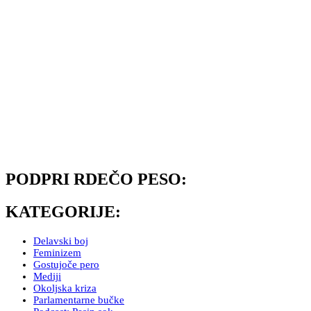
PODPRI RDEČO PESO:
KATEGORIJE:
Delavski boj
Feminizem
Gostujoče pero
Mediji
Okoljska kriza
Parlamentarne bučke