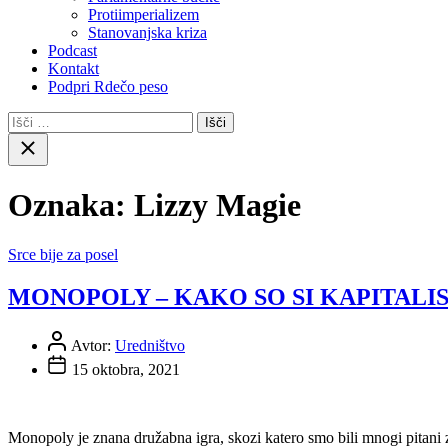
Protiimperializem
Stanovanjska kriza
Podcast
Kontakt
Podpri Rdečo peso
Išči:
Close
search
Oznaka:
Lizzy Magie
Srce bije za posel
MONOPOLY – KAKO SO SI KAPITALIS
Avtor:
Uredništvo
15 oktobra, 2021
Monopoly je znana družabna igra, skozi katero smo bili mnogi pitani z