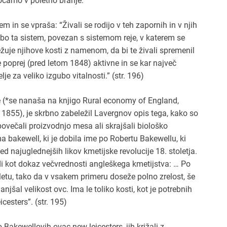
ročamo v poletno branje:
m in se vpraša: “Živali se rodijo v teh zapornih in v njih
ne bo ta sistem, povezan s sistemom reje, v katerem se
ežuje njihove kosti z namenom, da bi te živali spremenil
oprej (pred letom 1848) aktivne in se kar največ
e za veliko izgubo vitalnosti.” (str. 196)
ige (*se nanaša na knjigo Rural economy of England,
 1855), je skrbno zabeležil Lavergnov opis tega, kako so
 povečali proizvodnjo mesa ali skrajšali biološko
a bakewell, ki je dobila ime po Robertu Bakewellu, ki
d najuglednejših likov kmetijske revolucije 18. stoletja.
 kot dokaz večvrednosti angleškega kmetijstva: … Po
letu, tako da v vsakem primeru doseže polno zrelost, še
njšal velikost ovc. Ima le toliko kosti, kot je potrebnih
cesters”. (str. 195)
 Bakewellovih ovac new leicesters, jih križali z