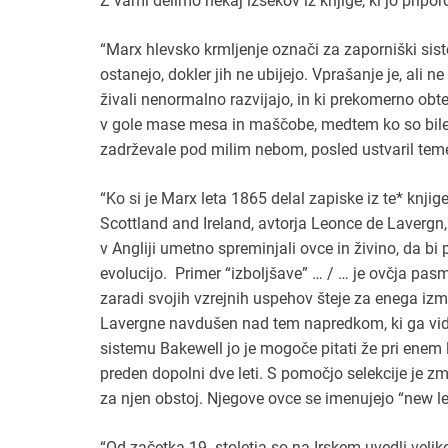
Z vami delimo nekaj izsekov iz knjige, ki jo pripo
“Marx hlevsko krmljenje označi za zaporniški siste
ostanejo, dokler jih ne ubijejo. Vprašanje je, ali 
živali nenormalno razvijajo, in ki prekomerno obt
v gole mase mesa in maščobe, medtem ko so bile p
zadrževale pod milim nebom, posled ustvaril temelj
“Ko si je Marx leta 1865 delal zapiske iz te* knj
Scottland and Ireland, avtorja Leonce de Lavergn,
v Angliji umetno spreminjali ovce in živino, da bi
evolucijo. Primer “izboljšave” … / … je ovčja pasm
zaradi svojih vzrejnih uspehov šteje za enega izme
Lavergne navdušen nad tem napredkom, ki ga vidi
sistemu Bakewell jo je mogoče pitati že pri enem 
preden dopolni dve leti. S pomočjo selekcije je zma
za njen obstoj. Njegove ovce se imenujejo “new lei
“Od začetka 19. stoletja so na Irskem uvedli veliko