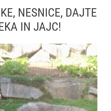
P
JKE, NESNICE, DAJTE
e
s
a
EKA IN JAJC!