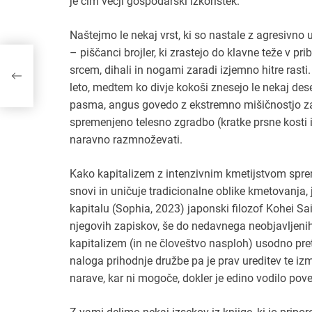
je čim večji gospodarski izkoristek.
Naštejmo le nekaj vrst, ki so nastale z agresivno u
E
– piščanci brojler, ki zrastejo do klavne teže v pr
srcem, dihali in nogami zaradi izjemno hitre rasti
leto, medtem ko divje kokoši znesejo le nekaj dese
pasma, angus govedo z ekstremno mišičnostjo za 
spremenjeno telesno zgradbo (kratke prsne kosti
naravno razmnoževati.
Kako kapitalizem z intenzivnim kmetijstvom spremi
snovi in uničuje tradicionalne oblike kmetovanja, 
kapitalu (Sophia, 2023) japonski filozof Kohei Sai
njegovih zapiskov, še do nedavnega neobjavljenih.
kapitalizem (in ne človeštvo nasploh) usodno pre
naloga prihodnje družbe pa je prav ureditev te iz
narave, kar ni mogoče, dokler je edino vodilo pove