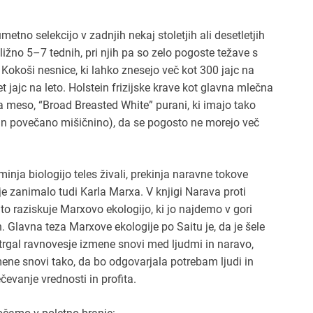
metno selekcijo v zadnjih nekaj stoletjih ali desetletjih
ibližno 5–7 tednih, pri njih pa so zelo pogoste težave s
. Kokoši nesnice, ki lahko znesejo več kot 300 jajc na
t jajc na leto. Holstein frizijske krave kot glavna mlečna
meso, “Broad Breasted White” purani, ki imajo tako
 in povečano mišičnino), da se pogosto ne morejo več
nja biologijo teles živali, prekinja naravne tokove
je zanimalo tudi Karla Marxa. V knjigi Narava proti
to raziskuje Marxovo ekologijo, ki jo najdemo v gori
 Glavna teza Marxove ekologije po Saitu je, da je šele
trgal ravnovesje izmene snovi med ljudmi in naravo,
mene snovi tako, da bo odgovarjala potrebam ljudi in
čevanje vrednosti in profita.