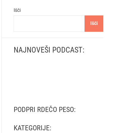
ff
t
r
l
c
c
Išči
e
h
h
c
Išči
o
l
o
r
NAJNOVEŠI PODCAST:
m
o
d
e
PODPRI RDEČO PESO:
KATEGORIJE: