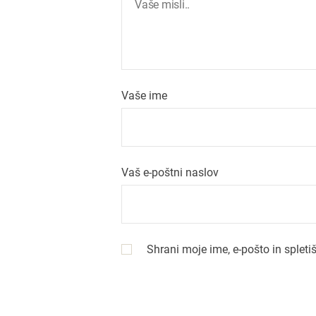
c
i
j
Vaše ime
a
p
Vaš e-poštni naslov
r
i
s
Shrani moje ime, e-pošto in spleti
p
e