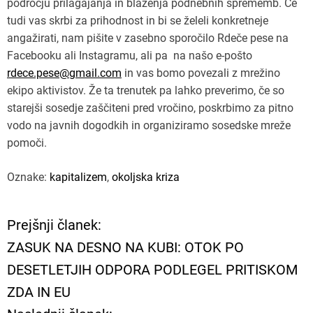
področju prilagajanja in blaženja podnebnih sprememb. Če
tudi vas skrbi za prihodnost in bi se želeli konkretneje
angažirati, nam pišite v zasebno sporočilo Rdeče pese na
Facebooku ali Instagramu, ali pa na našo e-pošto
rdece.pese@gmail.com
in vas bomo povezali z mrežino
ekipo aktivistov. Že ta trenutek pa lahko preverimo, če so
starejši sosedje zaščiteni pred vročino, poskrbimo za pitno
vodo na javnih dogodkih in organiziramo sosedske mreže
pomoči.
Oznake:
kapitalizem
,
okoljska kriza
Prejšnji članek:
N
ZASUK NA DESNO NA KUBI: OTOK PO
a
DESETLETJIH ODPORA PODLEGEL PRITISKOM
ZDA IN EU
v