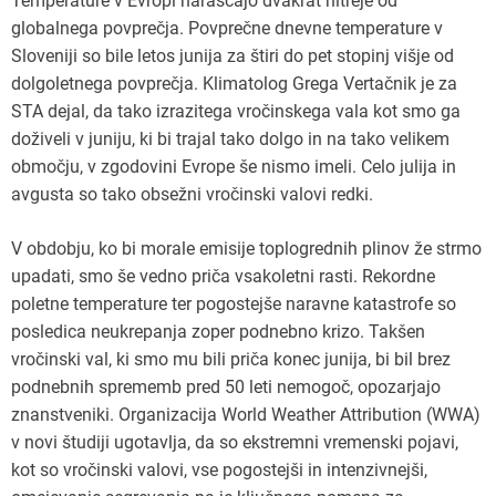
Temperature v Evropi naraščajo dvakrat hitreje od
globalnega povprečja. Povprečne dnevne temperature v
Sloveniji so bile letos junija za štiri do pet stopinj višje od
dolgoletnega povprečja. Klimatolog Grega Vertačnik je za
STA dejal, da tako izrazitega vročinskega vala kot smo ga
doživeli v juniju, ki bi trajal tako dolgo in na tako velikem
območju, v zgodovini Evrope še nismo imeli. Celo julija in
avgusta so tako obsežni vročinski valovi redki.
V obdobju, ko bi morale emisije toplogrednih plinov že strmo
upadati, smo še vedno priča vsakoletni rasti. Rekordne
poletne temperature ter pogostejše naravne katastrofe so
posledica neukrepanja zoper podnebno krizo. Takšen
vročinski val, ki smo mu bili priča konec junija, bi bil brez
podnebnih sprememb pred 50 leti nemogoč, opozarjajo
znanstveniki. Organizacija World Weather Attribution (WWA)
v novi študiji ugotavlja, da so ekstremni vremenski pojavi,
kot so vročinski valovi, vse pogostejši in intenzivnejši,