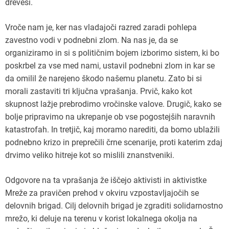
drevesi.
Vroče nam je, ker nas vladajoči razred zaradi pohlepa
zavestno vodi v podnebni zlom. Na nas je, da se
organiziramo in si s političnim bojem izborimo sistem, ki bo
poskrbel za vse med nami, ustavil podnebni zlom in kar se
da omilil že narejeno škodo našemu planetu. Zato bi si
morali zastaviti tri ključna vprašanja. Prvič, kako kot
skupnost lažje prebrodimo vročinske valove. Drugič, kako se
bolje pripravimo na ukrepanje ob vse pogostejših naravnih
katastrofah. In tretjič, kaj moramo narediti, da bomo ublažili
podnebno krizo in preprečili črne scenarije, proti katerim zdaj
drvimo veliko hitreje kot so mislili znanstveniki.
Odgovore na ta vprašanja že iščejo aktivisti in aktivistke
Mreže za pravičen prehod v okviru vzpostavljajočih se
delovnih brigad. Cilj delovnih brigad je zgraditi solidarnostno
mrežo, ki deluje na terenu v korist lokalnega okolja na