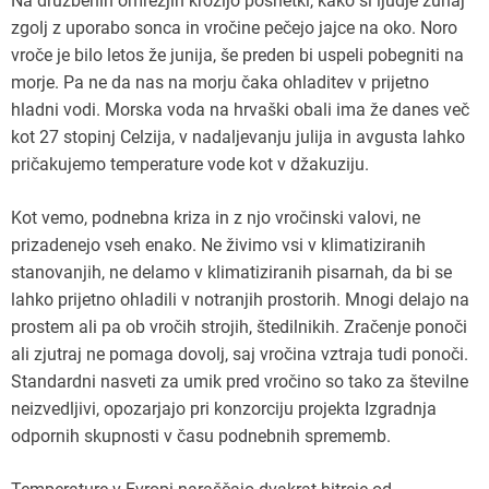
Na družbenih omrežjih krožijo posnetki, kako si ljudje zunaj
zgolj z uporabo sonca in vročine pečejo jajce na oko. Noro
vroče je bilo letos že junija, še preden bi uspeli pobegniti na
morje. Pa ne da nas na morju čaka ohladitev v prijetno
hladni vodi. Morska voda na hrvaški obali ima že danes več
kot 27 stopinj Celzija, v nadaljevanju julija in avgusta lahko
pričakujemo temperature vode kot v džakuziju.
Kot vemo, podnebna kriza in z njo vročinski valovi, ne
prizadenejo vseh enako. Ne živimo vsi v klimatiziranih
stanovanjih, ne delamo v klimatiziranih pisarnah, da bi se
lahko prijetno ohladili v notranjih prostorih. Mnogi delajo na
prostem ali pa ob vročih strojih, štedilnikih. Zračenje ponoči
ali zjutraj ne pomaga dovolj, saj vročina vztraja tudi ponoči.
Standardni nasveti za umik pred vročino so tako za številne
neizvedljivi, opozarjajo pri konzorciju projekta Izgradnja
odpornih skupnosti v času podnebnih sprememb.