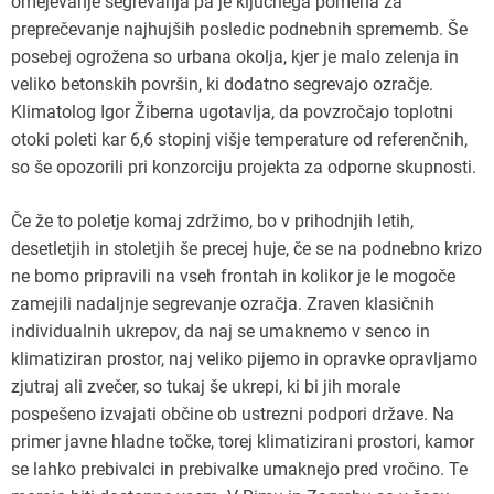
omejevanje segrevanja pa je ključnega pomena za
preprečevanje najhujših posledic podnebnih sprememb. Še
posebej ogrožena so urbana okolja, kjer je malo zelenja in
veliko betonskih površin, ki dodatno segrevajo ozračje.
Klimatolog Igor Žiberna ugotavlja, da povzročajo toplotni
otoki poleti kar 6,6 stopinj višje temperature od referenčnih,
so še opozorili pri konzorciju projekta za odporne skupnosti.
Če že to poletje komaj zdržimo, bo v prihodnjih letih,
desetletjih in stoletjih še precej huje, če se na podnebno krizo
ne bomo pripravili na vseh frontah in kolikor je le mogoče
zamejili nadaljnje segrevanje ozračja. Zraven klasičnih
individualnih ukrepov, da naj se umaknemo v senco in
klimatiziran prostor, naj veliko pijemo in opravke opravljamo
zjutraj ali zvečer, so tukaj še ukrepi, ki bi jih morale
pospešeno izvajati občine ob ustrezni podpori države. Na
primer javne hladne točke, torej klimatizirani prostori, kamor
se lahko prebivalci in prebivalke umaknejo pred vročino. Te