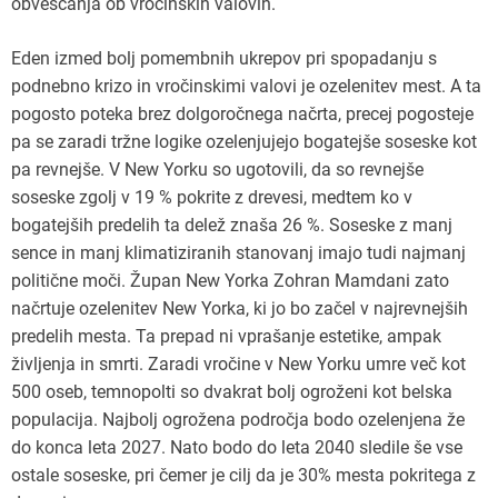
obveščanja ob vročinskih valovih.
Eden izmed bolj pomembnih ukrepov pri spopadanju s
podnebno krizo in vročinskimi valovi je ozelenitev mest. A ta
pogosto poteka brez dolgoročnega načrta, precej pogosteje
pa se zaradi tržne logike ozelenjujejo bogatejše soseske kot
pa revnejše. V New Yorku so ugotovili, da so revnejše
soseske zgolj v 19 % pokrite z drevesi, medtem ko v
bogatejših predelih ta delež znaša 26 %. Soseske z manj
sence in manj klimatiziranih stanovanj imajo tudi najmanj
politične moči. Župan New Yorka Zohran Mamdani zato
načrtuje ozelenitev New Yorka, ki jo bo začel v najrevnejših
predelih mesta. Ta prepad ni vprašanje estetike, ampak
življenja in smrti. Zaradi vročine v New Yorku umre več kot
500 oseb, temnopolti so dvakrat bolj ogroženi kot belska
populacija. Najbolj ogrožena področja bodo ozelenjena že
do konca leta 2027. Nato bodo do leta 2040 sledile še vse
ostale soseske, pri čemer je cilj da je 30% mesta pokritega z