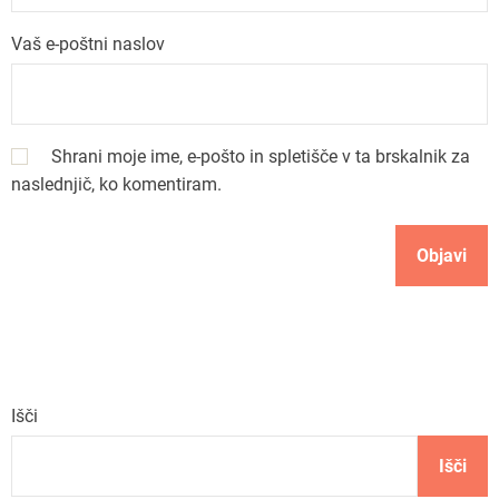
i
Vaš e-poštni naslov
s
p
Shrani moje ime, e-pošto in spletišče v ta brskalnik za
e
naslednjič, ko komentiram.
v
k
a
Išči
Išči