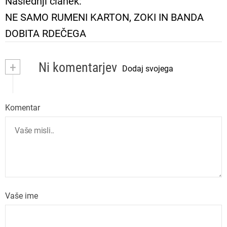
Naslednji članek:
i
NE SAMO RUMENI KARTON, ZOKI IN BANDA
DOBITA RDEČEGA
g
a
+
Ni komentarjev
Dodaj svojega
c
i
Komentar
j
a
p
Vaše ime
r