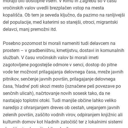
morajo biti dostopne vsem. V Rimu in Zagrebu so v času
vročinskih valov uvedli brezplačen vstop na mesta
kopališča. Ob tem je seveda ključno, da pazimo na ranljivejši
del populacije, med katerimi so starejši, otroci, migrantski
delavci, manj premožni itd.
Posebno pozornost bi morali nameniti tudi delavcem na
prostem – v gradbeništvu, kmetijstvu, dostavi in komunalnih
službah. V času vročinskih valov bi morali imeti
zagotovljene pogostejše odmore v senci, dostop do pitne
vode ter možnost prilagajanja delovnega časa, mreže javnih
pitnikov, senčenje javnih površin, prilagajanje delovnega
časa, ‘hladne’ poti skozi mesto (označene peš povezave po
senčnih ulicah), načrtovanje novih sosesk tako, da ne
nastajajo toplotni otoki. Tudi manjše občine lahko veliko
naredijo z ohranjanjem dreves ob cestah, urejanjem javnih
zelenih površin, zaščito vodnih virov, odpiranjem knjižnic ali
kulturnih domov kot hladnih zatočišč ter z lokalnimi sistemi