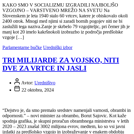
KAKO SMO V SOCIALIZMU IZGRADILI NAJBOLJŠO
VZGOJNO – VARSTVENO MREŽO NA SVETU Na
Slovenskem je leta 1940 stalo 60 vrtcev, katere je obiskovalo okoli
2400 otrok. Mnogi med njimi si zaradi bornih pogojev niti ne bi
zaslužili tega naziva.Zanje je skrbelo 79 vzgojiteljic, pri čemer jih je
manj kot 20 imelo kakršnokoli izobrazbo iz področja predšolske
vzgoje […]
Parlamentarne bučke
Uredniški izbor
TRI MILIJARDE ZA VOJSKO, NITI
DVE ZA VRTCE IN JASLI
Avtor:
Uredništvo
22 oktobra, 2024
“Dejstvo je, da smo premalo sredstev namenjali varnosti, obrambi in
odpornosti.” – novi minister za obrambo, Borut Sajovic. Kot kaže
spodnja grafika, je skupni proračun obrambnega ministrstva v letih
2020 – 2023 znašal 3002 milijona evrov, medtem, ko so vsi javni
izdatki za predšolsko vzgojo in izobraževanje v enakem obdobju