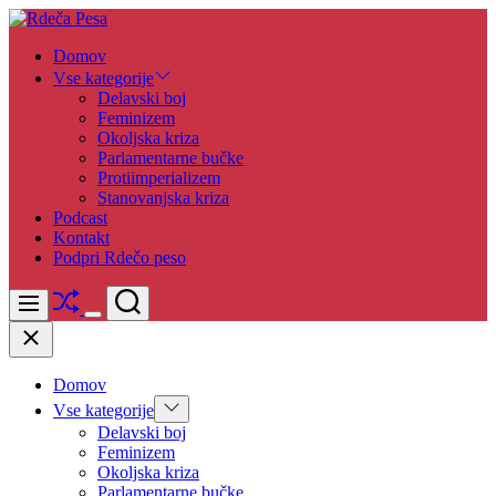
Skip
to
Rdeča
Domov
content
Pesa
Vse kategorije
Delavski boj
Feminizem
Okoljska kriza
Parlamentarne bučke
Protiimperializem
Stanovanjska kriza
Podcast
Kontakt
Podpri Rdečo peso
Shuffle
Search
Menu
Switch
Close
color
mode
Domov
Show
Vse kategorije
sub
Delavski boj
menu
Feminizem
Okoljska kriza
Parlamentarne bučke