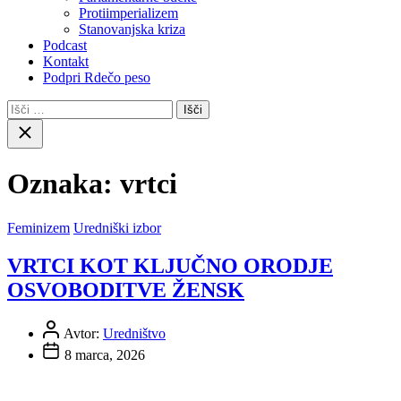
Protiimperializem
Stanovanjska kriza
Podcast
Kontakt
Podpri Rdečo peso
Išči:
Close
search
Oznaka:
vrtci
Feminizem
Uredniški izbor
VRTCI KOT KLJUČNO ORODJE
OSVOBODITVE ŽENSK
Avtor:
Uredništvo
8 marca, 2026