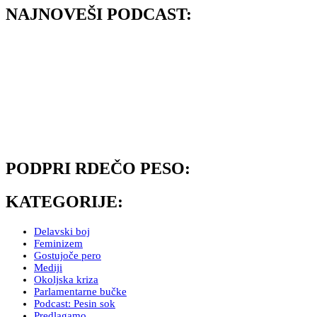
NAJNOVEŠI PODCAST:
PODPRI RDEČO PESO:
KATEGORIJE:
Delavski boj
Feminizem
Gostujoče pero
Mediji
Okoljska kriza
Parlamentarne bučke
Podcast: Pesin sok
Predlagamo