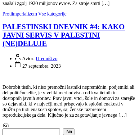
znašali zgolj 1920 milijonov evrov. Za stroje smrti […]
Protiimperializem
Vse kategorije
PALESTINSKI DNEVNIK #4: KAKO
JAVNI SERVIS V PALESTINI
(NE)DELUJE
Avtor:
Uredništvo
27 septembra, 2023
Dobrobit tistih, ki niso premožni lastniki nepremičnin, podjetniki ali
del politične elite, je v veliki meri odvisna od kvalitetnih in
dostopnih javnih storitev. Prav javni vrtci, šole in domovi za starejše
so dejavniki, ki v največji meri prispevajo k splošni enakosti v
družbi pa tudi enakosti spolov, saj ženske razbremeni
reprodukcijskega dela. Ključno je za zagotavljanje javnega […]
Išči
Išči