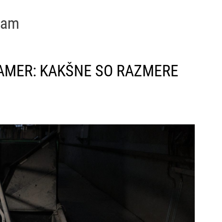
P
e
tkam
s
a
KAMER: KAKŠNE SO RAZMERE