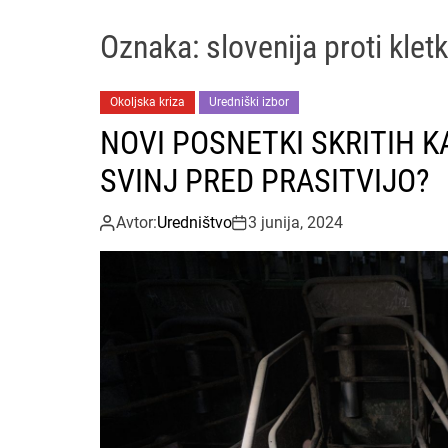
Oznaka:
slovenija proti kle
Okoljska kriza
Uredniški izbor
NOVI POSNETKI SKRITIH 
SVINJ PRED PRASITVIJO?
Avtor:
Uredništvo
3 junija, 2024