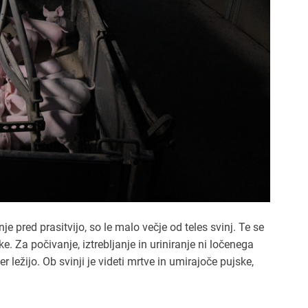
e pred prasitvijo, so le malo večje od teles svinj. Te se
ske. Za počivanje, iztrebljanje in uriniranje ni ločenega
r ležijo. Ob svinji je videti mrtve in umirajoče pujske,