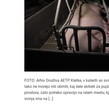
FOTO: Arhiv Društva AETP Kletke, v katerih so svinj
tako ne morejo niti obrniti, kaj šele skrbeti za puj
prostora, zato potrebo opravijo na istem mestu, kje
svinja ima na […]