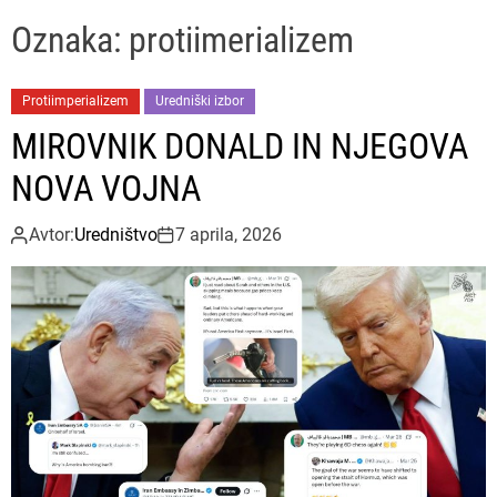
u
ff
t
r
P
l
c
c
Oznaka:
protiimerializem
e
e
h
h
s
c
o
a
Protiimperializem
Uredniški izbor
l
MIROVNIK DONALD IN NJEGOVA
o
r
NOVA VOJNA
m
o
d
Avtor:
Uredništvo
7 aprila, 2026
e