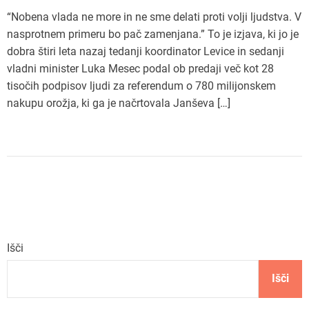
“Nobena vlada ne more in ne sme delati proti volji ljudstva. V
nasprotnem primeru bo pač zamenjana.” To je izjava, ki jo je
dobra štiri leta nazaj tedanji koordinator Levice in sedanji
vladni minister Luka Mesec podal ob predaji več kot 28
tisočih podpisov ljudi za referendum o 780 milijonskem
nakupu orožja, ki ga je načrtovala Janševa […]
Išči
Išči