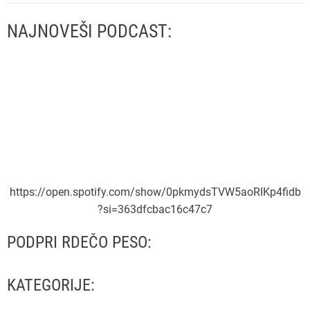
NAJNOVEŠI PODCAST:
https://open.spotify.com/show/0pkmydsTVW5aoRIKp4fidb
?si=363dfcbac16c47c7
PODPRI RDEČO PESO:
KATEGORIJE: