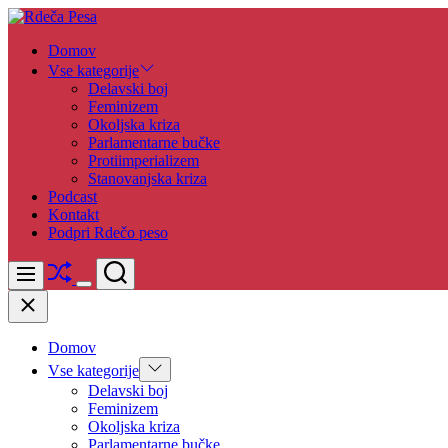
Skip
to
Rdeča
Domov
content
Pesa
Vse kategorije
Delavski boj
Feminizem
Okoljska kriza
Parlamentarne bučke
Protiimperializem
Stanovanjska kriza
Podcast
Kontakt
Podpri Rdečo peso
Shuffle
Search
Menu
Switch
Close
color
mode
Domov
Show
Vse kategorije
sub
Delavski boj
menu
Feminizem
Okoljska kriza
Parlamentarne bučke