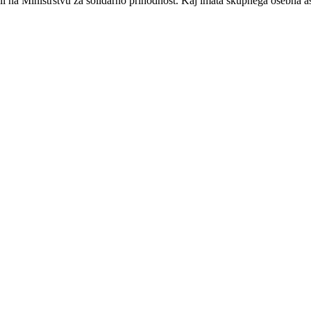
ali na Ministrstvu za solidarno prihodnost. Kaj imata skupnega osebna a