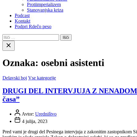
Protiimperializem
Stanovanjska kriza
Podcast
Kontakt
Podpri Rdečo peso
Išči:
Close
search
Oznaka:
osebni asistenti
Delavski boj
Vse kategorije
DRUGI DEL INTERVJUJA Z NENADOM HAR
časa”
Avtor:
Uredništvo
4 julija, 2023
Pred vami je drugi del Pesinega intervjuja z zakonitim zastopnikom S