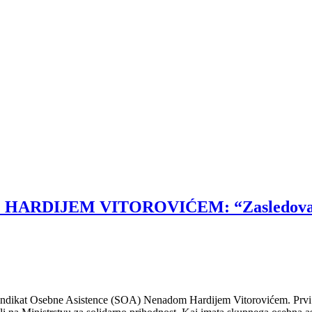
DIJEM VITOROVIĆEM: “Zasledovanje ref
indikat Osebne Asistence (SOA) Nenadom Hardijem Vitorovićem. Prvi del 