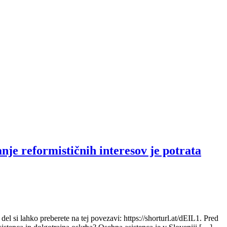
ormističnih interesov je potrata
si lahko preberete na tej povezavi: https://shorturl.at/dEIL1. Pred