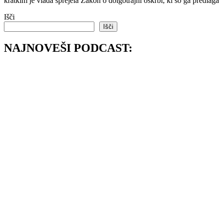
kratkim je vlada sprejela Zakon o dolgotrajni oskrbi, ki so ga predlag
Išči
Išči
NAJNOVEŠI PODCAST: