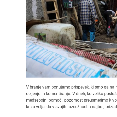
V branje vam ponujamo prispevek, ki smo ga na naš
deljenju in komentiranju. V dneh, ko veliko posluš
medsebojni pomoči, pozornost preusmerimo k vpli
krizo velja, da v svojih razsežnostih najbolj priza