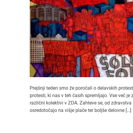
Prejšnji teden smo že poročali o delavskih protesti
protesti, ki nas v teh časih spremljajo. Vse več je 
različni kolektivi v ZDA. Zahteve se, od zdravstv
osredotočajo na višje plače ter boljše delovne […]