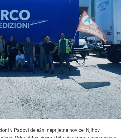
zioni v Padovi deležni neprijetne novice. Njihov
uščen. Odpustitev sicer ni bila nikakršno presenečenje: