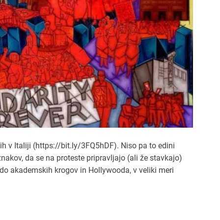
h v Italiji (https://bit.ly/3FQ5hDF). Niso pa to edini
znakov, da se na proteste pripravljajo (ali že stavkajo)
a do akademskih krogov in Hollywooda, v veliki meri