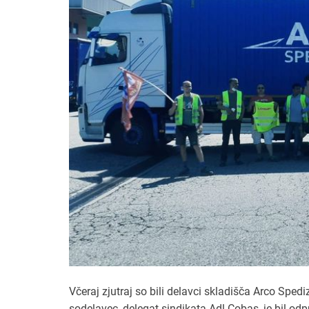
Včeraj zjutraj so bili delavci skladišča Arco Spedi
sodelavec, delegat sindikata Adl Cobas, je bil odp