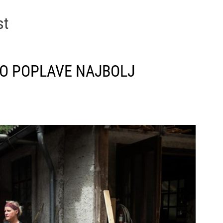
P
e
st
s
a
SO POPLAVE NAJBOLJ