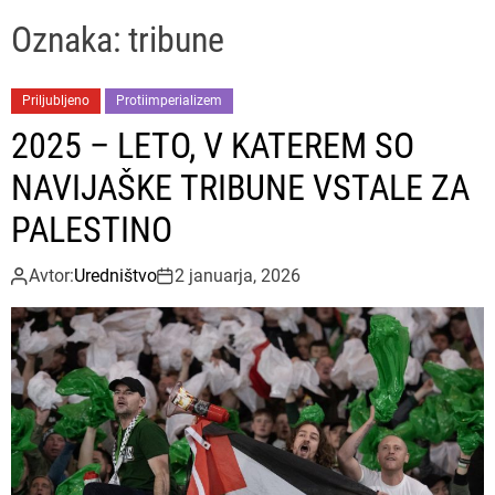
u
ff
t
r
P
l
c
c
Oznaka:
tribune
e
e
h
h
s
c
o
a
Priljubljeno
Protiimperializem
l
2025 – LETO, V KATEREM SO
o
r
NAVIJAŠKE TRIBUNE VSTALE ZA
m
o
PALESTINO
d
e
Avtor:
Uredništvo
2 januarja, 2026