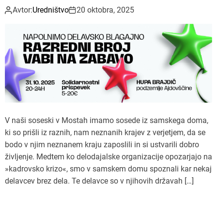
Avtor:
Uredništvo
20 oktobra, 2025
V naši soseski v Mostah imamo sosede iz samskega doma,
ki so prišli iz raznih, nam neznanih krajev z verjetjem, da se
bodo v njim neznanem kraju zaposlili in si ustvarili dobro
življenje. Medtem ko delodajalske organizacije opozarjajo na
»kadrovsko krizo«, smo v samskem domu spoznali kar nekaj
delavcev brez dela. Te delavce so v njihovih državah […]