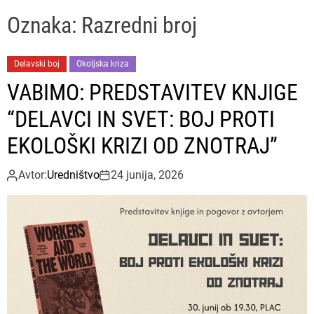
u
ff
t
r
P
l
c
c
Oznaka:
Razredni broj
e
e
h
h
s
c
o
a
Delavski boj
Okoljska kriza
l
VABIMO: PREDSTAVITEV KNJIGE
o
r
“DELAVCI IN SVET: BOJ PROTI
m
o
EKOLOŠKI KRIZI OD ZNOTRAJ”
d
e
Avtor:
Uredništvo
24 junija, 2026