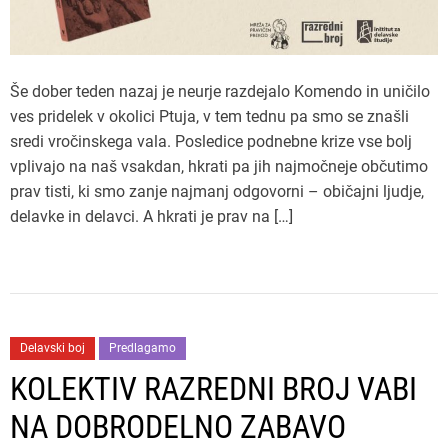
Še dober teden nazaj je neurje razdejalo Komendo in uničilo
ves pridelek v okolici Ptuja, v tem tednu pa smo se znašli
sredi vročinskega vala. Posledice podnebne krize vse bolj
vplivajo na naš vsakdan, hkrati pa jih najmočneje občutimo
prav tisti, ki smo zanje najmanj odgovorni – običajni ljudje,
delavke in delavci. A hkrati je prav na […]
Delavski boj
Predlagamo
KOLEKTIV RAZREDNI BROJ VABI
NA DOBRODELNO ZABAVO