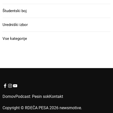
Študentski boj
Uredniški izbor
Vse kategorije
f
I
Y
a
n
o
Domov
Podcast: Pesin sok
Kontakt
c
s
u
e
t
t
Copyright © RDEČA PESA 2026 newsmotive.
b
a
u